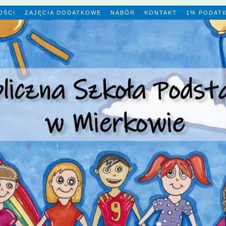
OŚCI
ZAJĘCIA DODATKOWE
NABÓR
KONTAKT
1% PODAT