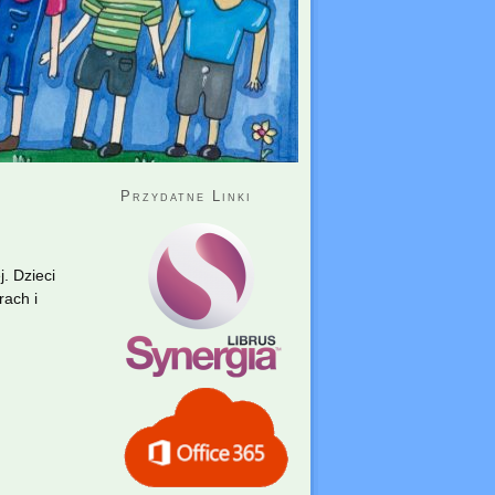
Przydatne Linki
. Dzieci
rach i