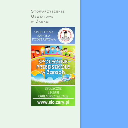
Stowarzyszenie
Oświatowe
w Żarach