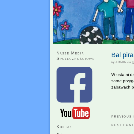
Nasze Media
Bal pira
Społecznościowe
by
ADMIN
on
0
W ostatni d
same przygot
zabawach pr
PREVIOUS
NEXT POS
Kontakt