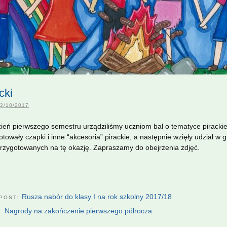
cki
2/10/2017
zień pierwszego semestru urządziliśmy uczniom bal o tematyce pirackiej
owały czapki i inne “akcesoria” pirackie, a następnie wzięły udział w g
zygotowanych na tę okazję. Zapraszamy do obejrzenia zdjęć.
Rusza nabór do klasy I na rok szkolny 2017/18
 POST:
Nagrody na zakończenie pierwszego półrocza
T: