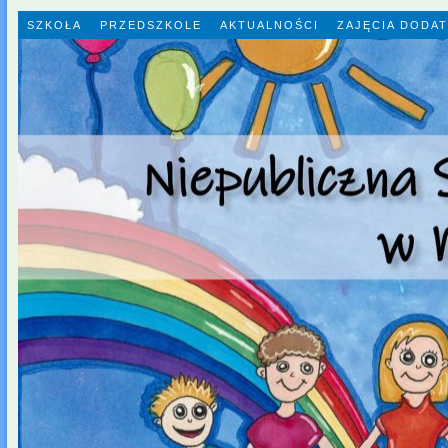
SZKOŁA
PRZEDSZKOLE
AKTUALNOŚCI
ZAJĘCIA DODA