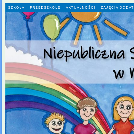
SZKOŁA
PRZEDSZKOLE
AKTUALNOŚCI
ZAJĘCIA DODA