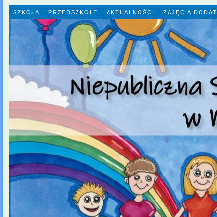
SZKOŁA
PRZEDSZKOLE
AKTUALNOŚCI
ZAJĘCIA DODA