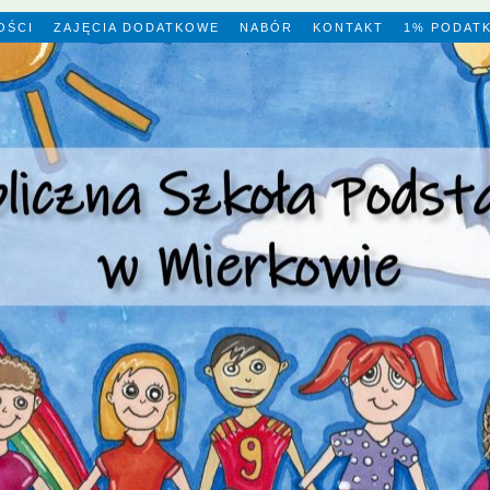
OŚCI
ZAJĘCIA DODATKOWE
NABÓR
KONTAKT
1% PODAT