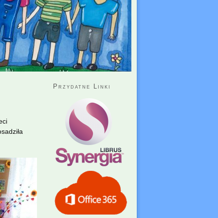
Przydatne Linki
eci
osadziła