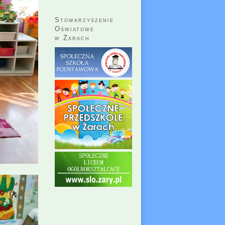
Stowarzyszenie
Oświatowe
w Żarach