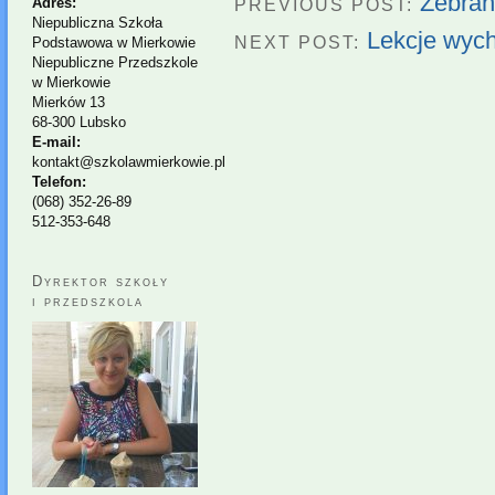
Zebran
PREVIOUS POST:
Adres:
Niepubliczna Szkoła
Lekcje wych
NEXT POST:
Podstawowa w Mierkowie
Niepubliczne Przedszkole
w Mierkowie
Mierków 13
68-300 Lubsko
E-mail:
kontakt@szkolawmierkowie.pl
Telefon:
(068) 352-26-89
512-353-648
Dyrektor szkoły
i przedszkola