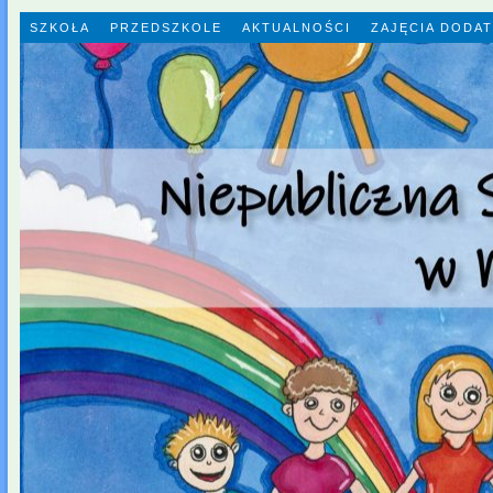
SZKOŁA
PRZEDSZKOLE
AKTUALNOŚCI
ZAJĘCIA DODA